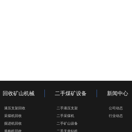
回收矿山机械
二手煤矿设备
新闻中心
液压支架回收
二手液压支架
公司动态
采煤机回收
二手采煤机
行业动态
掘进机回收
二手矿山设备
盾构机回收
二手天井钻机