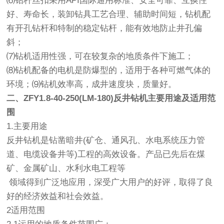
⑹钻杆丝扣采用API国际通用标准、安全可靠、互换性
好、寿命长，装卸钻具工艺合理、辅助时间短，钻机配
有开孔钻杆和特制的稳定钻杆，能有效地防止井孔偏
斜；
⑺钻机适用性强，可在较复杂的地质条件下施工；
⑻钻机配备的电机是防爆型的，适用于各种可燃气体的
环境；⑼钻机效率高，成井速度块，质量好。
二、ZFY1.8-40-250(LM-180)反井钻机主要用途及适用范
围
1.主要用途
反井钻机是钻凿暗井(矿仓、通风孔、水电系统压力管
道、电缆设备井等)工程的高效设备。产品已先后在煤
矿、金属矿山、水利水电工程等
领域得到广泛地应用，深受广大用户的好评，取得了良
好的经济效益和社会效益。
2适用范围